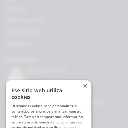
Aviso legal
Política de privacidad
Política de cookies
Transparencia
Últimas noticias
Plataforma RIDON
×
Ese sitio web utiliza
cookies
CAMBIOS EN EL REGLAMENTO DE
Utilizamos cookies para personalizar el
PRECISION
contenido, los anuncios y analizar nuestro
tráfico. También compartimos información
sobre su uso de nuestro sitio con nuestros
socios de publicidad y análisis, quienes