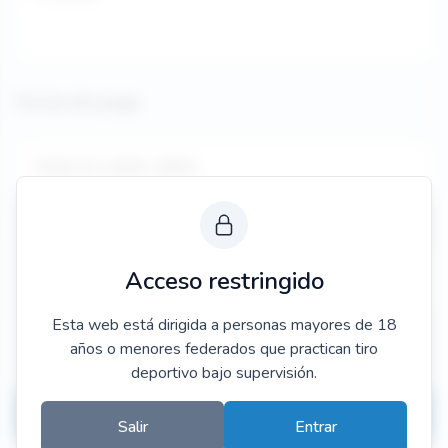
Forma de pago
Tarjeta de crédito / débito
Confirmación al momento
Transferencia bancaria
Acceso restringido
Confirmación entre 3 a 7 días.
Esta web está dirigida a personas mayores de 18
años o menores federados que practican tiro
He leído y acepto la
política de privacidad
.
deportivo bajo supervisión.
Finalizar
Salir
Entrar