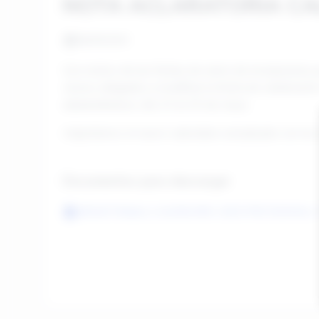
NOTA ACLARATORIA CA
06/05/2025
Con motivo de las fechas de cierre de inscripcione
vemos obligados a modificar la fecha de celebración
adelantándose, del 23 al 25 de mayo.
Adjuntamos el nuevo calendario actualizado con lo
Documentos para descargar
6819d71f9abb1_CALENDARIO-2025-PROVISIONAL-7º