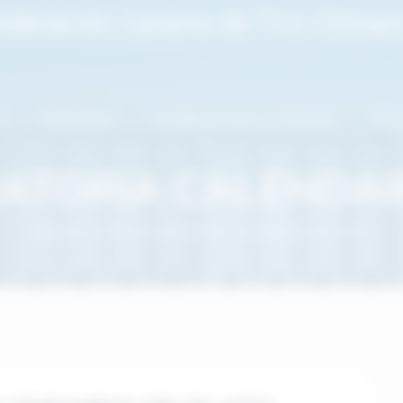
ederación Canaria de Tiro Olímpi
O
Gestiones
Certificaciones y trámites
Zona
ATORIA CALENDAR
Noticias
NOTA ACLARATORIA CALENDARIO DE PLATO