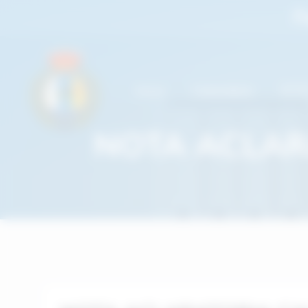
F
Inicio
Calendario
FCT
Federación Canaria de Tiro Olímpico
NOTA ACLAR