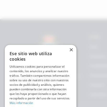
Footer
FCTO
Inicio
×
Ese sitio web utiliza
Nosotros
cookies
Modalida
Utilizamos cookies para personalizar el
contenido, los anuncios y analizar nuestro
Memoria d
Un equipo centrado en el futuro
tráfico. También compartimos información
sobre su uso de nuestro sitio con nuestros
del deporte.
Contacto
socios de publicidad y análisis, quienes
pueden combinarla con otra información
que les haya proporcionado o que hayan
Calendari
recopilado a partir del uso de sus servicios.
Más información