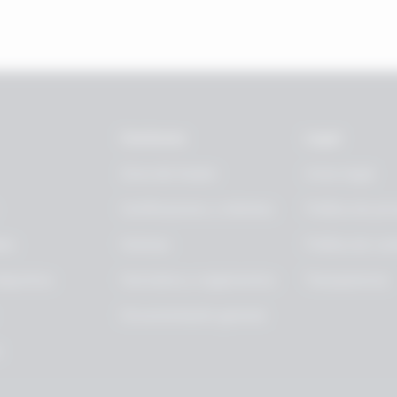
Gestiones
Legal
Zona del tirador
Aviso legal
Certificaciones y trámites
Política de pri
des
Noticias
Política de coo
eportiva
Normativa y reglamentos
Transparencia
Documentación general
o