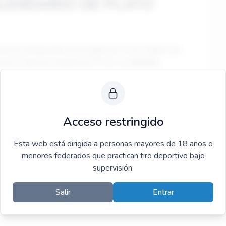
LENDARIO DE PLATO
s para el Campeonato de España de FO en Mollet, nos
 de la Copa de Canarias de FO en La Majadilla,
s cambios correspondientes
Acceso restringido
Esta web está dirigida a personas mayores de 18 años o
-05.05.2025.pdf
menores federados que practican tiro deportivo bajo
supervisión.
Salir
Entrar