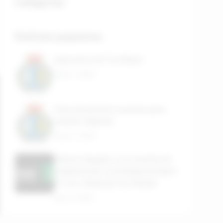
Categorías
Noticias populares
Aplicativo de Tiro Ridon
Abril 3, 2023
Guia de primeros auxilios para
nuestro deporte
Abril 4, 2023
Hemos llegado a un acuerdo de
colaboración con Enterprise Rent-
A-Car y National Car Rental
Julio 5, 2023